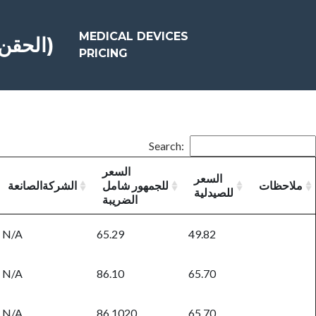
MEDICAL DEVICES
PRICING OF INTRA-ARTICULAR INJECTIONS ( الحقن المفصلية)
PRICING
Search:
السعر
السعر
ملاحظات
للجمهور شامل
الشركةالصانعة
للصيدلية
الضريبة
N/A
65.29
49.82
N/A
86.10
65.70
N/A
86.1020
65.70