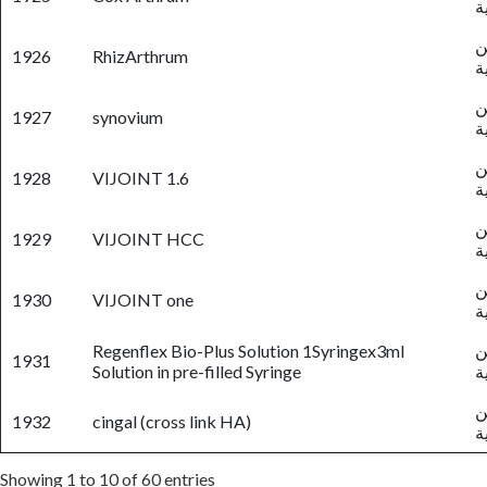
ة
ن
1926
RhizArthrum
ة
ن
1927
synovium
ة
ن
1928
VIJOINT 1.6
ة
ن
1929
VIJOINT HCC
ة
ن
1930
VIJOINT one
ة
ن
Regenflex Bio-Plus Solution 1Syringex3ml
1931
ة
Solution in pre-filled Syringe
ن
1932
cingal (cross link HA)
ة
Showing 1 to 10 of 60 entries