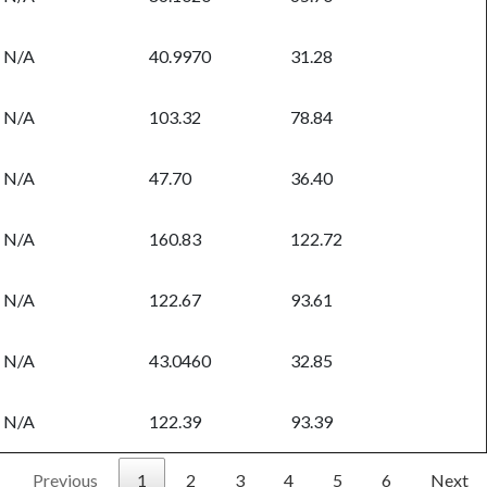
N/A
40.9970
31.28
N/A
103.32
78.84
N/A
47.70
36.40
N/A
160.83
122.72
N/A
122.67
93.61
N/A
43.0460
32.85
N/A
122.39
93.39
Previous
1
2
3
4
5
6
Next