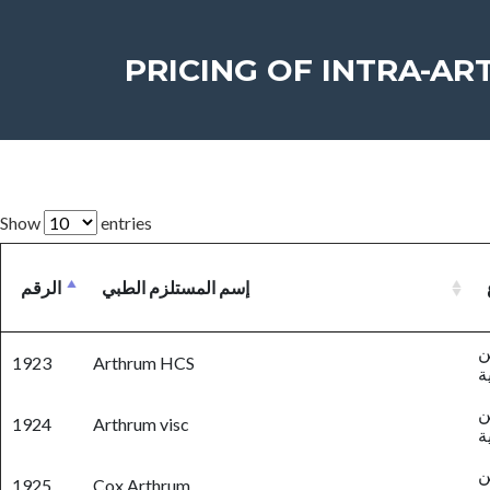
Show
entries
إسم المستلزم الطبي
الرقم
ن
1923
Arthrum HCS
ة
ن
1924
Arthrum visc
ة
ن
1925
Cox Arthrum